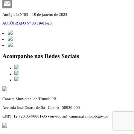
Facebook
Email
Autógrafo N°03 – 19 de janeiro de 2023
AUTÓGRAFO N° 03 19-01-23
Acompanhe nas Redes Sociais
Câmara Municipal de Triunfo PB
Avenida José Duarte de Sá - Centro - 58920-000
CNPJ: 12.723.854/0001-85 - ouvidoria@camaratriunfo.pb.gov.br