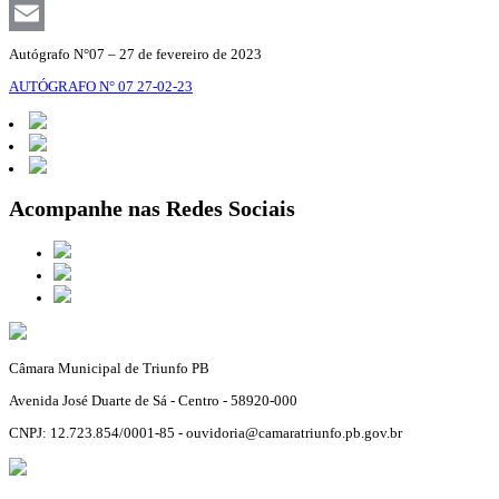
Facebook
Email
Autógrafo N°07 – 27 de fevereiro de 2023
AUTÓGRAFO N° 07 27-02-23
Acompanhe nas Redes Sociais
Câmara Municipal de Triunfo PB
Avenida José Duarte de Sá - Centro - 58920-000
CNPJ: 12.723.854/0001-85 - ouvidoria@camaratriunfo.pb.gov.br