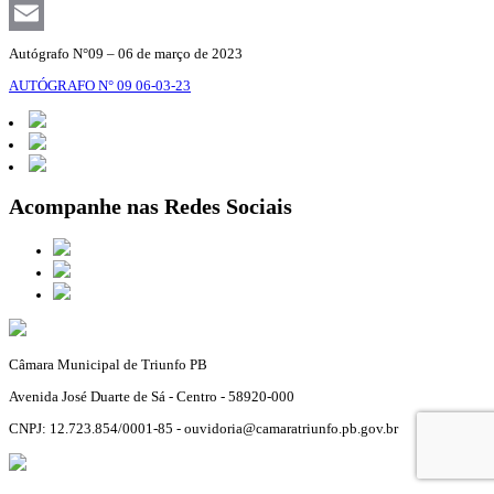
Facebook
Email
Autógrafo N°09 – 06 de março de 2023
AUTÓGRAFO N° 09 06-03-23
Acompanhe nas Redes Sociais
Câmara Municipal de Triunfo PB
Avenida José Duarte de Sá - Centro - 58920-000
CNPJ: 12.723.854/0001-85 - ouvidoria@camaratriunfo.pb.gov.br