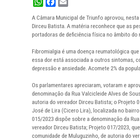
WhatsApp
Facebook
Email
A Câmara Municipal de Triunfo aprovou, nesta 
Dirceu Batista. A matéria reconhece que as 
portadoras de deficiência física no âmbito do 
Fibromialgia é uma doença reumatológica que 
essa dor está associada a outros sintomas, co
depressão e ansiedade. Acomete 2% da popula
Os parlamentares apreciaram, votaram e aprov
denominação da Rua Valcicleide Alves de Sousa
autoria do vereador Dirceu Batista; o Projeto
José de Lira (Cicero Lira), localizada no bairro
015/2023 dispõe sobre a denominação da Rua Jo
vereador Dirceu Batista; Projeto 017/2023, qu
comunidade de Muluguzinho, de autoria do ve