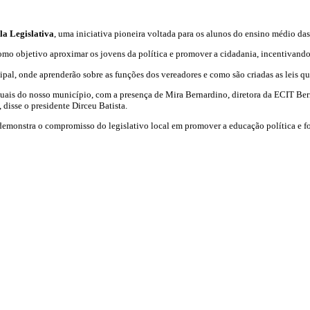
la Legislativa
, uma iniciativa pioneira voltada para os alunos do ensino médio da
 como objetivo aproximar os jovens da política e promover a cidadania, incentivando
cipal, onde aprenderão sobre as funções dos vereadores e como são criadas as leis q
duais do nosso município, com a presença de Mira Bernardino, diretora da ECIT Bern
 disse o presidente Dirceu Batista.
demonstra o compromisso do legislativo local em promover a educação política e fo