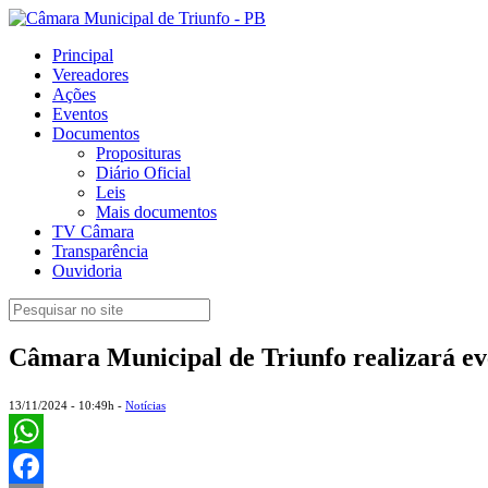
Principal
Vereadores
Ações
Eventos
Documentos
Proposituras
Diário Oficial
Leis
Mais documentos
TV Câmara
Transparência
Ouvidoria
Câmara Municipal de Triunfo realizará eve
13/11/2024 - 10:49h -
Notícias
WhatsApp