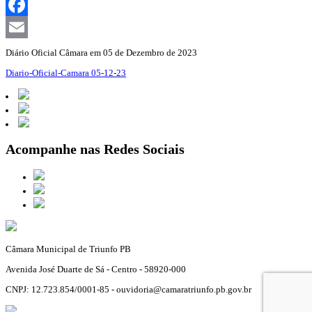
WhatsApp
Facebook
Email
Diário Oficial Câmara em 05 de Dezembro de 2023
Diario-Oficial-Camara 05-12-23
Acompanhe nas Redes Sociais
Câmara Municipal de Triunfo PB
Avenida José Duarte de Sá - Centro - 58920-000
CNPJ: 12.723.854/0001-85 - ouvidoria@camaratriunfo.pb.gov.br