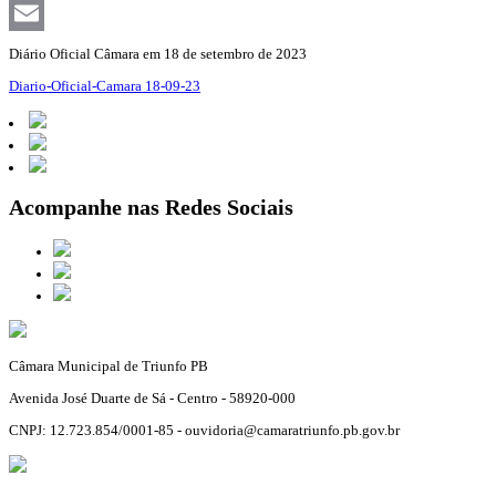
Facebook
Email
Diário Oficial Câmara em 18 de setembro de 2023
Diario-Oficial-Camara 18-09-23
Acompanhe nas Redes Sociais
Câmara Municipal de Triunfo PB
Avenida José Duarte de Sá - Centro - 58920-000
CNPJ: 12.723.854/0001-85 - ouvidoria@camaratriunfo.pb.gov.br