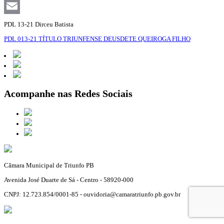
Facebook
Email
PDL 13-21 Dirceu Batista
PDL 013-21 TÍTULO TRIUNFENSE DEUSDETE QUEIROGA FILHO
Acompanhe nas Redes Sociais
Câmara Municipal de Triunfo PB
Avenida José Duarte de Sá - Centro - 58920-000
CNPJ: 12.723.854/0001-85 - ouvidoria@camaratriunfo.pb.gov.br