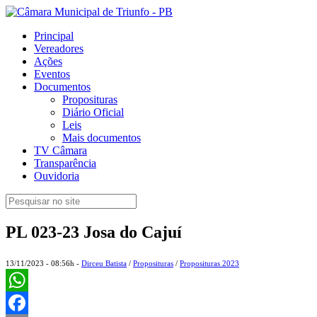
Principal
Vereadores
Ações
Eventos
Documentos
Proposituras
Diário Oficial
Leis
Mais documentos
TV Câmara
Transparência
Ouvidoria
PL 023-23 Josa do Cajuí
13/11/2023 - 08:56h -
Dirceu Batista
/
Proposituras
/
Proposituras 2023
WhatsApp