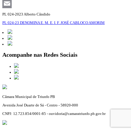
Facebook
Email
PL 024-2023 Alberto Cândido
PL 024-23 DENOMINA E. M. E. I. F. JOSÉ CABLOCO AMORIM
Acompanhe nas Redes Sociais
Câmara Municipal de Triunfo PB
Avenida José Duarte de Sá - Centro - 58920-000
CNPJ: 12.723.854/0001-85 - ouvidoria@camaratriunfo.pb.gov.br