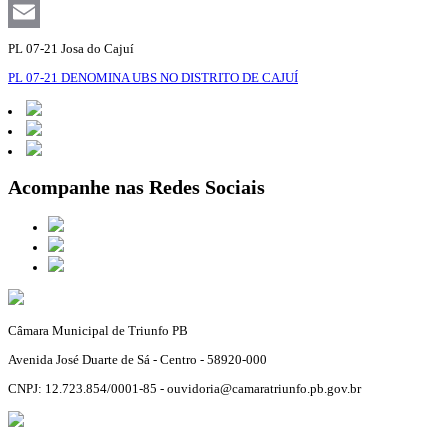
Facebook
Email
PL 07-21 Josa do Cajuí
PL 07-21 DENOMINA UBS NO DISTRITO DE CAJUÍ
Acompanhe nas Redes Sociais
Câmara Municipal de Triunfo PB
Avenida José Duarte de Sá - Centro - 58920-000
CNPJ: 12.723.854/0001-85 - ouvidoria@camaratriunfo.pb.gov.br