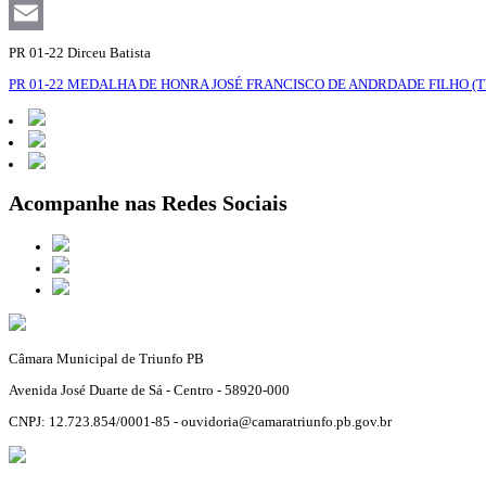
Facebook
Email
PR 01-22 Dirceu Batista
PR 01-22 MEDALHA DE HONRA JOSÉ FRANCISCO DE ANDRDADE FILHO (T
Acompanhe nas Redes Sociais
Câmara Municipal de Triunfo PB
Avenida José Duarte de Sá - Centro - 58920-000
CNPJ: 12.723.854/0001-85 - ouvidoria@camaratriunfo.pb.gov.br