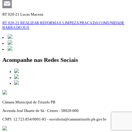
Facebook
Email
RT 020-21 Lucas Macena
RT 020-21 REALIZAR REFORMA E LIMPEZA PRAÇA DA COMUNIDADE
BARRA DO JUÁ
Acompanhe nas Redes Sociais
Câmara Municipal de Triunfo PB
Avenida José Duarte de Sá - Centro - 58920-000
CNPJ: 12.723.854/0001-85 - ouvidoria@camaratriunfo.pb.gov.br