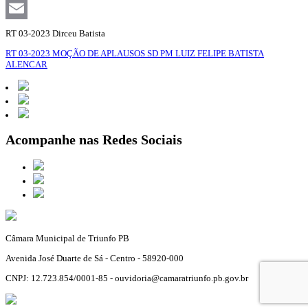
Facebook
Email
RT 03-2023 Dirceu Batista
RT 03-2023 MOÇÃO DE APLAUSOS SD PM LUIZ FELIPE BATISTA
ALENCAR
Acompanhe nas Redes Sociais
Câmara Municipal de Triunfo PB
Avenida José Duarte de Sá - Centro - 58920-000
CNPJ: 12.723.854/0001-85 - ouvidoria@camaratriunfo.pb.gov.br