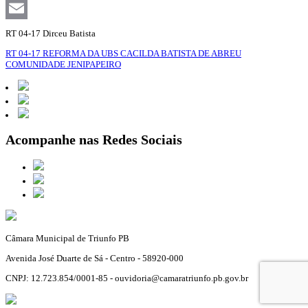
Facebook
Email
RT 04-17 Dirceu Batista
RT 04-17 REFORMA DA UBS CACILDA BATISTA DE ABREU
COMUNIDADE JENIPAPEIRO
Acompanhe nas Redes Sociais
Câmara Municipal de Triunfo PB
Avenida José Duarte de Sá - Centro - 58920-000
CNPJ: 12.723.854/0001-85 - ouvidoria@camaratriunfo.pb.gov.br