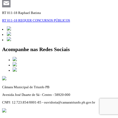
Facebook
Email
RT 011-18 Raphael Batista
RT 011-18 REQUER CONCURSOS PÚBLICOS
Acompanhe nas Redes Sociais
Câmara Municipal de Triunfo PB
Avenida José Duarte de Sá - Centro - 58920-000
CNPJ: 12.723.854/0001-85 - ouvidoria@camaratriunfo.pb.gov.br